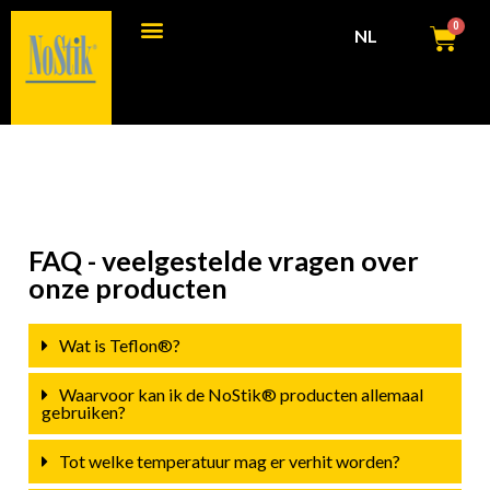
0
NL
Consumenten producten
Commerciële producten
FAQ - veelgestelde vragen over
onze producten
Wat is Teflon®?
Waarvoor kan ik de NoStik® producten allemaal
gebruiken?
Tot welke temperatuur mag er verhit worden?