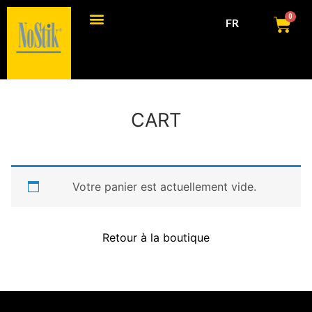
0
FR
Produits de consommation
Produits commerciaux
CART
Votre panier est actuellement vide.
Retour à la boutique