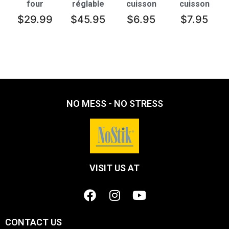
four
réglable
cuisson
cuisson
surélevé
pour four
(marron)
$
29.99
$
45.95
$
6.95
$
7.95
empilable
NO MESS - NO STRESS
VISIT US AT
CONTACT US