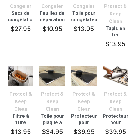
Congeler
Congeler
Congeler
Protect &
Sacs de
Feuilles de
Toile pour
Keep
congélation
séparation
congélateur
Clean
réutilisable
$
27.95
$
10.95
$
13.95
Tapis en
– lot de 4
fer
$
13.95
Protect &
Protect &
Protect &
Protect &
Keep
Keep
Keep
Keep
Clean
Clean
Clean
Clean
Filtre à
Toile pour
Protecteurs
Protecteurs
frire
plaque à
pour
pour
induction
plaque à
cuisinière
$
13.95
$
34.95
$
39.95
$
39.95
induction
à gaz – lot