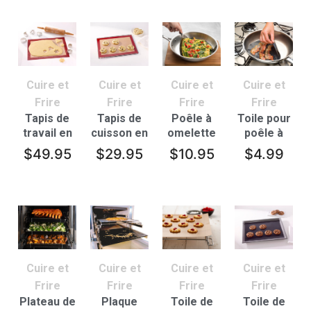
Cuire et
Cuire et
Cuire et
Cuire et
Frire
Frire
Frire
Frire
Tapis de
Tapis de
Poêle à
Toile pour
travail en
cuisson en
omelette
poêle à
silicone
silicone
frire
$
49.95
$
29.95
$
10.95
$
4.99
Cuire et
Cuire et
Cuire et
Cuire et
Frire
Frire
Frire
Frire
Plateau de
Plaque
Toile de
Toile de