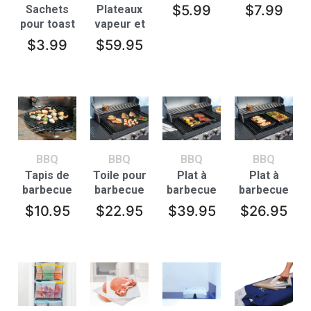
barbecue
$
5.99
$
7.99
Sachets
Plateaux
pour toast
vapeur et
– lot de 2 –
plats à
$
3.99
$
59.95
Blanc
rôtir
BBQ
BBQ
BBQ
BBQ
Tapis de
Toile pour
Plat à
Plat à
barbecue
barbecue
barbecue
barbecue
– Grand
– Petit
$
10.95
$
22.95
$
39.95
$
26.95