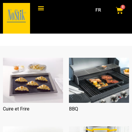
0
FR
Produits de consommation
Produits commerciaux
Cuire et Frire
(14)
BBQ
(6)