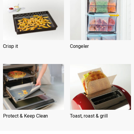
Crisp it
(7)
Congeler
(3)
Protect & Keep Clean
(6)
Toast, roast & grill
(6)