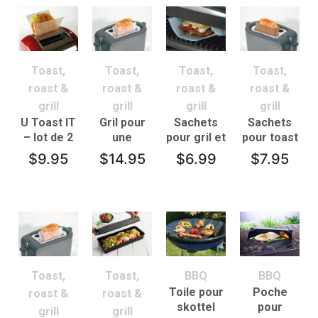
Toast,
Toast,
Toast,
Toast,
roast &
roast &
roast &
roast &
grill
grill
grill
grill
U Toast IT
Gril pour
Sachets
Sachets
– lot de 2
une
pour gril et
pour toast
cuisson
paninis –
– lot de 2 –
$
9.95
$
14.95
$
6.99
$
7.95
sans
lot de 3
Marron
gluten et
sachets
pour toast
– lot de 4
Toast,
Toast,
BBQ
BBQ
Toile pour
Poche
roast &
roast &
skottel
pour
grill
grill