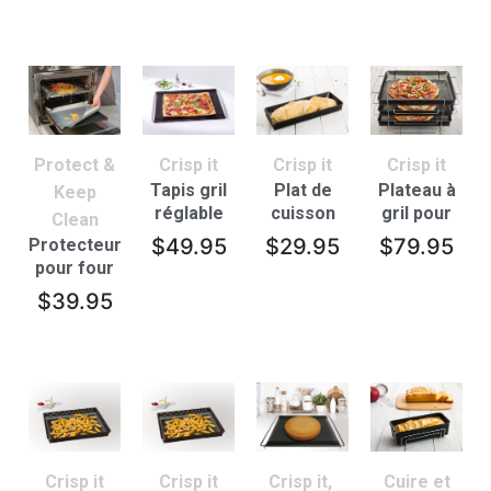
de 4
Protect &
Crisp it
Crisp it
Crisp it
Tapis gril
Plat de
Plateau à
Keep
réglable
cuisson
gril pour
Clean
pour
four
$
49.95
$
29.95
$
79.95
Protecteur
baguettes
surélevé
pour four
empilable
$
39.95
Crisp it
Crisp it
Crisp it
,
Cuire et