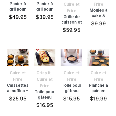
Panier à
Panier à
Cuire et
Frire
gril pour
gril pour
Moules à
Frire
four –
four –
cake &
$
49.95
$
39.95
Grille de
Grand
Petit
pain
cuisson et
$
9.99
de
$
59.95
refroidissement
pour four
surélevée
Cuire et
Crisp it
,
Cuire et
Cuire et
Frire
Cuire et
Frire
Frire
Caissettes
Toile pour
Planche à
Frire
à muffins –
gâteau
pain en
Toile pour
lot de 12
ronde
silicone
gâteau
$
25.95
$
15.95
$
19.99
rectangulaire
$
16.95